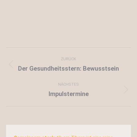
Kommentarnavigation
ZURÜCK
Der Gesundheitsstern: Bewusstsein
Vorheriger
Beitrag:
NÄCHSTES
Impulstermine
Nächster
Beitrag: