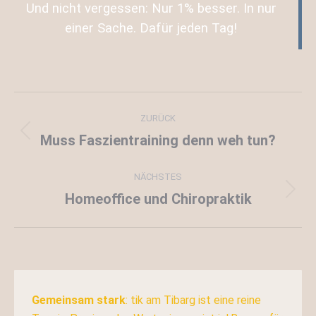
Und nicht vergessen: Nur 1% besser. In nur
einer Sache. Dafür jeden Tag!
Kommentarnavigation
ZURÜCK
Muss Faszientraining denn weh tun?
Vorheriger
Beitrag:
NÄCHSTES
Homeoffice und Chiropraktik
Nächster
Beitrag:
Gemeinsam stark
: tik am Tibarg ist eine reine